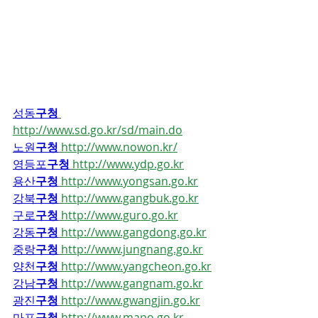
성동
구청
http://www.sd.go.kr/sd/main.do
노원
구청
http://www.nowon.kr/
영등포
구청
http://www.ydp.go.kr
용산
구청
http://www.yongsan.go.kr
강북
구청
http://www.gangbuk.go.kr
구로
구청
http://www.guro.go.kr
강동
구청
http://www.gangdong.go.kr
중랑
구청
http://www.jungnang.go.kr
양천
구청
http://www.yangcheon.go.kr
강남
구청
http://www.gangnam.go.kr
광진
구청
http://www.gwangjin.go.kr
마포
구청
http://www.mapo.go.kr