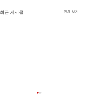
최근 게시물
전체 보기
AI 활용 의정활동 교육 과
정 강의계획서(안)