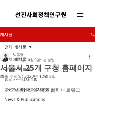
게시물
전체 게시물
박동명
전체 게시물
2020년 10월 9일
1분 분량
서울시 25개 구청 홈페이지
연구원 홍보물
최종 수정일:
2020년 12월 8일
행정사무감사기법
예산 및 결산안 심사요령
전국 지방자치단체와 협력 네트워크
News & Publications