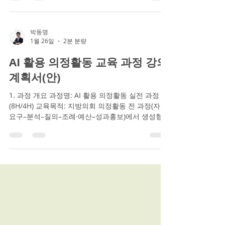
사무감사의 핵심을 자료–쟁점–질의–검증–환류로 체
계화하여 감사의 품질과 실효성을 높인다. 단편적
질문이 아니라 증거(자료) 기반 감사 설계와 답변검
증·재질문 기법을 습득한다. 감사 결과가 현장 개선
박동명
1월 26일
2분 분량
으로 연결되도록 “감사→예산·조례·정책개선” 환류
구조를 완성한다. 2. 교육 목표(학습성과) 수료 후 참
AI 활용 의정활동 교육 과정 강의
가자는 다음을 수행할 수 있다. 감사 대상사업을 합
법성·예산·성과·운영·윤리/안전 프레임으로 분석하
계획서(안)
여 쟁점을 도출한다. 목적에 맞는 자료요구서(요구
항목·형식·기간·근거·기한)를 설계한다. 질문 시나리
1. 과정 개요 과정명: AI 활용 의정활동 실전 과정
오(사실확인→책임소재→개선대안)를 구성하고, 답
(8H/4H) 교육목적: 지방의회 의정활동 전 과정(자료
변 회피에 대응하는 재질문을 수행한다. 감사 결과
요구–분석–질의–조례·예산–성과홍보)에서 생성형
를 예산 반영·조례 정비·정책개선으로 연결하는 환
AI를 활용하되, 법적·행정적 리스크(근거·표현·개인
류계획(1p
정보·선거·이해충돌)를 통제하면서 품질과 생산성을
동시에 향상하도록 한다. 활용 도구: ChatGPT,
NotebookLM, Gemini, GenSpark(기관 환경에 따
라 일부 대체 가능) 2. 교육 대상 및 운영 방식(선택
과정) 공통 대상 지방의회 의원, 전문위원, 정책지원
관, 의회사무처 직원 선택과정(트랙) 운영 트랙 A(의
원): 의정 이슈 발굴·구정/도정질문·정책제안·성과홍
보 중심 트랙 B(전문위원): 검토보고·법제/예산 쟁점·
답변 검증·의사운영 문서 중심 트랙 C(정책지원관·