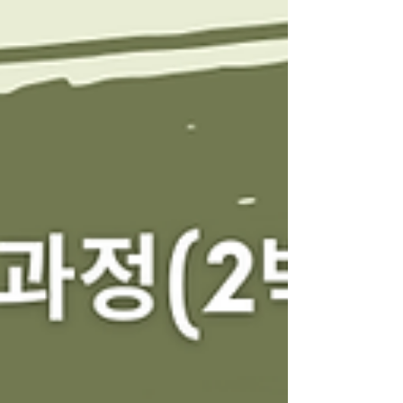
직원): 자료수집·정리·요약·표준서식(회의·보고·홍보)
중심 운영 방식: 공통 모듈(60~70%) + 트랙별 실습
(30~40%)실습은 기관이 제공한 공개자료 또는