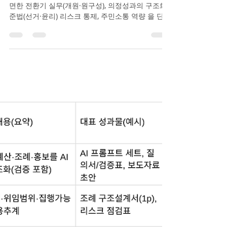
과정(2박 3일)」 모집요강
1. 과정 개요 선진지방자치연수원은 지방의회가 직
면한 전환기 실무(개원·원구성), 의정성과의 구조화,
준법(선거·윤리) 리스크 통제, 주민소통 역량 을 단기
간에 강화하기 위해 본 과정을 운영합니다. 본 과정
은 강의 중심이 아니라 체크리스트·원고·1페이지 실
행계획 등 ‘성과물 중심 실습’ 으로 진행됩니다. 2. 교
육 목표 첫째, 폐원–개원–원구성–100일 에 필요한
핵심 실무를 체크리스트로 정리하여 시행착오를 최
소화한다. 둘째, 민원·예산·조례·감사·결산 등 의정활
동을 성과지표와 스토리로 재구성 하여 주민 체감도
를 높인다. 셋째, 공약·홍보·행사·자료 배포 과정에서
발생할 수 있는 선거·윤리·이해충돌 리스크 를 사전
에 점검하고 안전한 메시지로 정리한다. 넷째, 우수
사례와 지역산업 현장 견학을 통해 우리 지역 적용
형 30일 실행계획 을 도출한다. 3. 교육 대상 지방의
회 의원(초·재선 포함) 의회사무처 직원, 정책지원관
(선택 참여 가능) 4. 교육 기