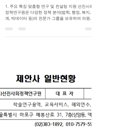
프로그램(연중 고정) [온라인 90분] 월간 AI 의정활
선진사회정책연구원이 의원연구
동 클리닉(매월 1회) 주제 순환: 행감 쟁점도출/질의
서 고도화, 예산 삭감논리, 조례 법제검토, 홍보 문구
단체 연구활동을 지원할 경우의
리스크 점검 [현장 4~6시간] 개원–원구성–100일 맞
특징, 장점, 효과
춤형 실무 출강(상시) 의회별 규정·관행을 반영해 원
구성 시나리오 리허설 + 100일 실행계획 완성 4) 차
1. 주요 특징 맞춤형 연구 및 컨설팅 지원 선진사회
별화된 시스템 운영 강의가
정책연구원은 다양한 정책 분야(법학, 행정, 복지, 통
계, 빅데이터 등)의 전문가 그룹을 보유하여 의원연
구단체의 특성에 맞춘 학술연구용역, 컨설팅, 강의
프로그램 등을 제공할 수 있습니다. ...