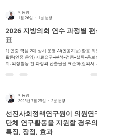
박동명
1월 26일
1분 분량
2026 지방의회 연수 과정별 편성
표
1) 연중 핵심 2대 상시 운영 AI(인공지능) 활용 의정
활동(연중 운영) 자료요구–분석–검증–설득–홍보까
지, 의정활동 전 과정의 산출물을 표준화(질의서·검
토표·보도자료·카드뉴스 등). 개원–원구성–100일 실
무(6~8월 집중 + 상시 맞춤) 선거 직후 전환기 리스
크를 체크리스트·시나리오·리허설로 통제(원구성 협
상, 첫 임시회, 100일 안착). 2) 2026 과정별 편성표
(권장 운영월 포함) 형태: [2박3일] 정규 / [1박2일]
박동명
2025년 7월 25일
2분 분량
집중 / [온라인] 90분 / [현장] 4~6시간 3) 월간 상시