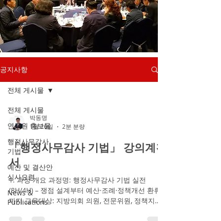
공지사항
전체 게시물
전체 게시물
박동명
연구원 홍보물
1월 26일
2분 분량
행정사무감사
「행정사무감사 기법」 강의계획
기법
서
예산 및 결산안
심사요령
1. 과정 개요 과정명: 행정사무감사 기법 실전
(8H/4H) – 쟁점 설계부터 예산·조례·정책개선 환류
News &
까지 교육대상: 지방의회 의원, 전문위원, 정책지원
Publications
관, 의회사무처 직원(합동 운영 가능) 교육목적 행정