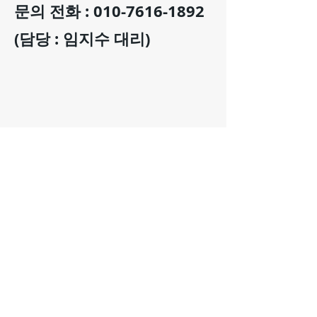
문의 전화 :
010-7616-1892
(담당 : 임지수 대리)
도서주문 하기
법인 업체로서 20년간 지방의회 지원
지방의회 연수전문기관
사업자등록번호
155-87-01799
관광사업자등록 제2022-000017호
​법인등록번호 110111-*******
(관광진흥법 제4조1항)