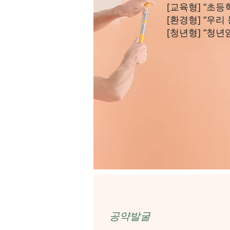
[교육형] “초
[환경형] “우리
[청년형] “청
공약발굴