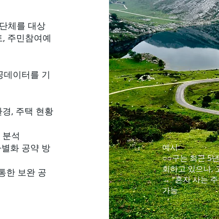
단체를 대상
토, 주민참여예
공데이터를 기
환경, 주택 현황
도 분석
별화 공약 방
예시:
○○구는 최근 5
회하고 있으나, 
통한 보완 공
→ “혼자 사는
가능