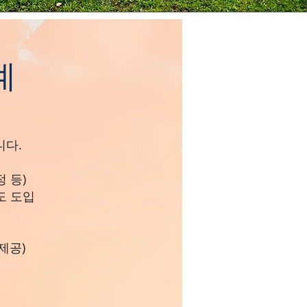
계
니다.
정
등)
도 도입
제공)