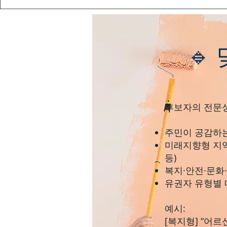
🔹
후보자의 전문성
주민이 공감하는
미래지향형 지역
등)
복지·안전·문화
유권자 유형별 
예시:
[복지형] “어르