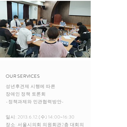
OUR SERVICES
성년후견제 시행에 따른
장애인 정책 토론회
-정책과제와 민관협력방안-
일시:
2013.6.12
.(수) 14:00~16:30
​장소: 서울시의회 의원회관2층 대회의