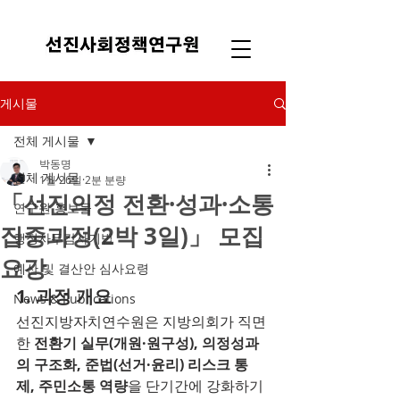
게시물
전체 게시물
박동명
전체 게시물
1월 26일
2분 분량
「선진의정 전환·성과·소통
연구원 홍보물
집중과정(2박 3일)」 모집
행정사무감사기법
요강
예산 및 결산안 심사요령
1. 과정 개요
News & Publications
선진지방자치연수원은 지방의회가 직면
한 
전환기 실무(개원·원구성), 의정성과
의 구조화, 준법(선거·윤리) 리스크 통
제, 주민소통 역량
을 단기간에 강화하기 