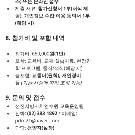
스) 또는 온라인 접수
제출 서류: 
참가신청서 1부(서식 제
공), 개인정보 수집·이용 동의서 1부
(해당 시)
8. 참가비 및 포함 내역
참가비: 650,000
원(1인)
포함: 교육비, 교재·실습자료, 현장견
학 프로그램, 중식/석식(해당 시)
불포함: 
교통비(원칙), 개인경비 
등
(기관 사정에 따라 조정 가능)
9. 문의 및 접수
선진지방자치연수원 교육운영팀
전화: 
(02) 383-1892
 / 이메일: 
pdm21@naver.com
담당: 
천양자(실장)