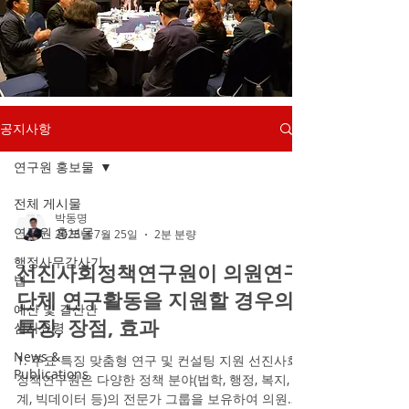
공지사항
연구원 홍보물
전체 게시물
박동명
연구원 홍보물
2025년 7월 25일
2분 분량
행정사무감사기
선진사회정책연구원이 의원연구
법
단체 연구활동을 지원할 경우의
예산 및 결산안
특징, 장점, 효과
심사요령
News &
1. 주요 특징 맞춤형 연구 및 컨설팅 지원 선진사회
Publications
정책연구원은 다양한 정책 분야(법학, 행정, 복지, 통
계, 빅데이터 등)의 전문가 그룹을 보유하여 의원연