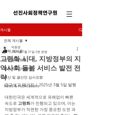
게시물
전체 게시물
박동명
전체 게시물
2025년 7월 21일
2분 분량
고령화 시대, 지방정부의 지
연구원 홍보물
역사회 돌봄 서비스 발전 전
행정사무감사기법
략
예산 및 결산안 심사요령
연구보고 매거진 | 2025년 3월 5일 발행
News & Publications
대한민국은 세계적으로 유례없이 빠른 
속도로 
고령화
가 진행되고 있으며, 이는 
지방정부가 직면한 가장 중요한 도전 과