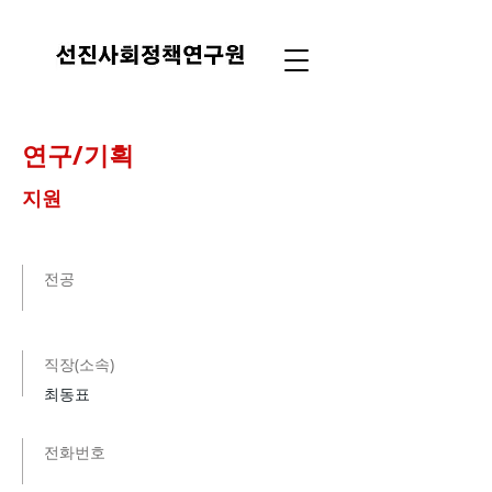
연구/기획
지원
​전공
​직장(소속)
최동표
전화번호