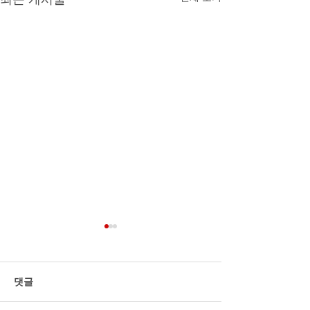
AI 활용 의정활동 교육 과
정 강의계획서(안)
댓글
1. 과정 개요 과정명: AI 활용
의정활동 실전 과정(8H/4H)