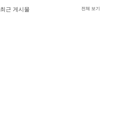
최근 게시물
전체 보기
AI 활용 의정활동 교육 과
정 강의계획서(안)
댓글
1. 과정 개요 과정명: AI 활용