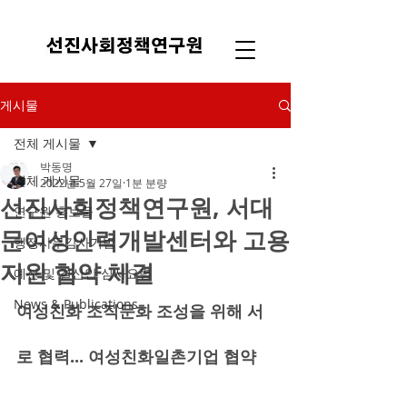
게시물
전체 게시물
박동명
전체 게시물
2022년 5월 27일
1분 분량
선진사회정책연구원, 서대
연구원 홍보물
문여성인력개발센터와 고용
행정사무감사기법
지원 협약 체결
예산 및 결산안 심사요령
News & Publications
여성친화 조직문화 조성을 위해 서
로 협력... 여성친화일촌기업 협약