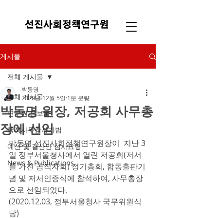
게시물
전체 게시물
박동명
전체 게시물
2020년 12월 5일
1분 분량
박동명 원장, 저공회 사무총
연구원 홍보물
장에 선임
행정사무감사기법
박동명 선진사회정책연구원장이  지난 3
예산 및 결산안 심사요령
일 정부서울청사에서 열린 저공회(저서
News & Publications
를 가진 공직자회) 정기총회, 합동출판기
념 및 저서인증식에 참석하여, 사무총장
으로 선임되었다.
(2020.12.03, 정부서울청사 국무위원식
당)